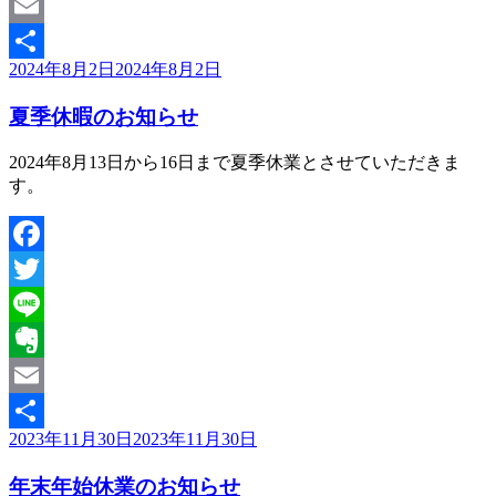
Evernote
Email
投
2024年8月2日
2024年8月2日
共
稿
有
夏季休暇のお知らせ
日:
2024年8月13日から16日まで夏季休業とさせていただきま
す。
Facebook
Twitter
Line
Evernote
Email
投
2023年11月30日
2023年11月30日
共
稿
有
年末年始休業のお知らせ
日: