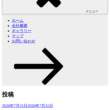
メニュー
ホーム
会社概要
ギャラリー
マップ
お問い合わせ
本
文
ま
で
ス
ク
ロ
ー
ル
投稿
投
2026年7月31日
2026年7月31日