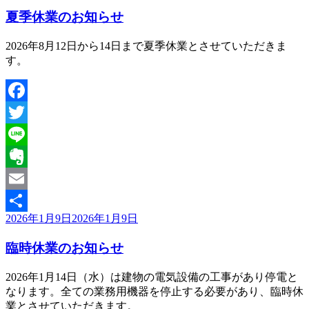
稿
夏季休業のお知らせ
日:
2026年8月12日から14日まで夏季休業とさせていただきま
す。
Facebook
Twitter
Line
Evernote
Email
投
2026年1月9日
2026年1月9日
共
稿
有
臨時休業のお知らせ
日:
2026年1月14日（水）は建物の電気設備の工事があり停電と
なります。全ての業務用機器を停止する必要があり、臨時休
業とさせていただきます。