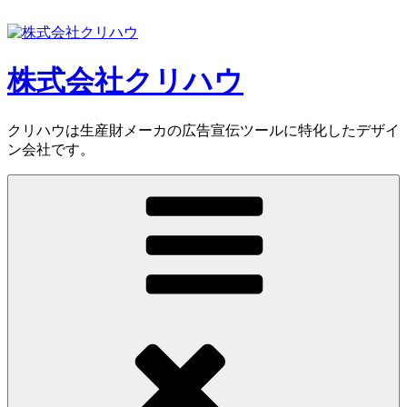
コ
ン
テ
ン
株式会社クリハウ
ツ
へ
ス
クリハウは生産財メーカの広告宣伝ツールに特化したデザイ
キ
ン会社です。
ッ
プ