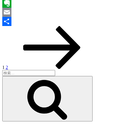
Line
Evernote
Email
固
固
次
投
共
定
定
の
稿
有
ペ
ペ
ペ
ー
ー
ー
の
ジ
ジ
ジ
ペ
ー
1
2
検
ジ
索:
検
送
索
り