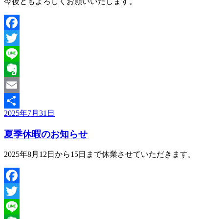
今後ともよろしくお願いいたします。
Facebook
Twitter
Line
Evernote
Email
投
2025年7月31日
共
稿
有
夏季休暇のお知らせ
日:
2025年8月12日から15日まで休業させていただきます。
Facebook
Twitter