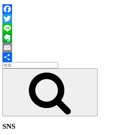
Facebook
Twitter
Line
Evernote
Email
検
共
索:
検
有
索
SNS