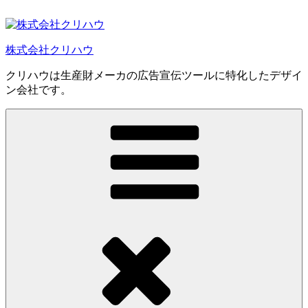
コ
ン
テ
株式会社クリハウ
ン
ツ
クリハウは生産財メーカの広告宣伝ツールに特化したデザイ
へ
ン会社です。
ス
キ
ッ
プ