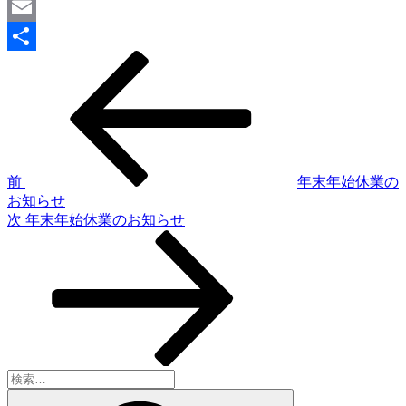
Evernote
Email
前
投
共
の
稿
有
投
稿
ナ
ビ
ゲ
前
年末年始休業の
お知らせ
ー
次
次
年末年始休業のお知らせ
シ
の
投
ョ
稿
ン
検
索:
検