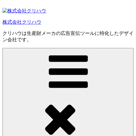
コ
ン
テ
株式会社クリハウ
ン
ツ
クリハウは生産財メーカの広告宣伝ツールに特化したデザイ
へ
ン会社です。
ス
キ
ッ
プ